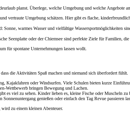
adeurlaub planst. Überlege, welche Umgebung und welche Angebote am 
 und vertraute Umgebung schätzen. Hier gibt es flache, kinderfreundl
d: Sonne, warmes Wasser und vielfältige Wassersportmöglichkeiten sind
he Seenplatte oder der Chiemsee sind perfekte Ziele für Familien, di
Raum für spontane Unternehmungen lassen wollt.
 dass die Aktivitäten Spaß machen und niemand sich überfordert fühlt.
ng, Kajakfahren oder Windsurfen. Viele Schulen bieten kurze Einführu
rgen-Wettbewerb bringen Bewegung und Lachen.
bt es viel zu sehen. Kinder lieben es, kleine Fische oder Muscheln zu
Sonnenuntergang genießen oder einfach den Tag Revue passieren las
g wird zu einem kleinen Abenteuer.