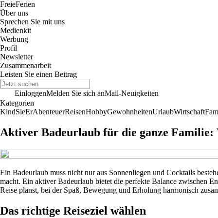
Freie
Ferien
Über uns
Sprechen Sie mit uns
Medienkit
Werbung
Profil
Newsletter
Zusammenarbeit
Leisten Sie einen Beitrag
Einloggen
Melden Sie sich an
Mail-Neuigkeiten
Kategorien
Kind
Sie
Er
Abenteuer
Reisen
Hobby
Gewohnheiten
Urlaub
Wirtschaft
Fami
Aktiver Badeurlaub für die ganze Familie
Ein Badeurlaub muss nicht nur aus Sonnenliegen und Cocktails besteh
macht. Ein aktiver Badeurlaub bietet die perfekte Balance zwischen E
Reise planst, bei der Spaß, Bewegung und Erholung harmonisch zusa
Das richtige Reiseziel wählen